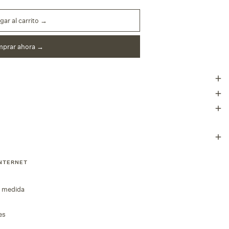
gar al carrito →
prar ahora
INTERNET
a medida
es